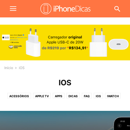
Início
iOS
IOS
ACESSÓRIOS
APPLE TV
APPS
DICAS
FAQ
IOS
IWATCH
JOGOS
MACOS
NOTÍCIAS
PROMOÇÕES
REVIEW
TUTORIAIS
VÍDEOS
WALLPAPERS