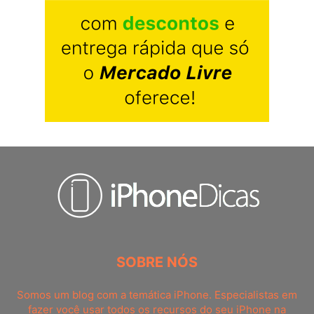
SOBRE NÓS
Somos um blog com a temática iPhone. Especialistas em
fazer você usar todos os recursos do seu iPhone na