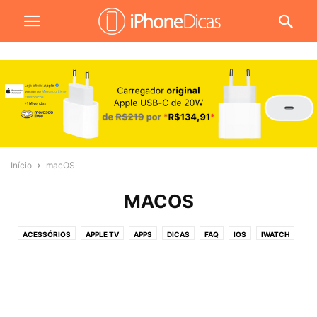
Início
macOS
MACOS
ACESSÓRIOS
APPLE TV
APPS
DICAS
FAQ
IOS
IWATCH
JOGOS
MACOS
NOTÍCIAS
PROMOÇÕES
REVIEW
TUTORIAIS
VÍDEOS
WALLPAPERS