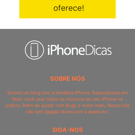
SOBRE NÓS
Somos um blog com a temática iPhone. Especialistas em
fazer você usar todos os recursos do seu iPhone na
prática. Além de ajudar com Bugs e muito mais. Nosso site
não tem ligação direta com a Apple Inc.
SIGA-NOS