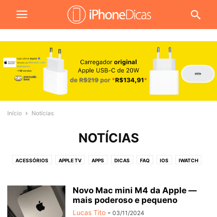
Início
Notícias
NOTÍCIAS
ACESSÓRIOS
APPLE TV
APPS
DICAS
FAQ
IOS
IWATCH
JOGOS
MACOS
NOTÍCIAS
PROMOÇÕES
REVIEW
TUTORIAIS
VÍDEOS
WALLPAPERS
Novo Mac mini M4 da Apple —
mais poderoso e pequeno
Lucas Tito
-
03/11/2024