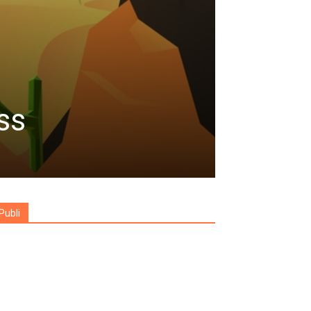
ss
Publi