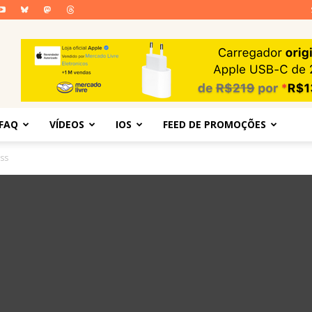
FAQ
VÍDEOS
IOS
FEED DE PROMOÇÕES
yss