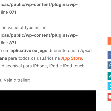
dicas/public/wp-content/plugins/wp-
 line
871
 on value of type null in
dicas/public/wp-content/plugins/wp-
 line
871
 há um
aplicativo ou jogo
diferente que a
Apple
mana
para todos os usuários na
App Store
.
, disponível para iPhone, iPad e iPod touch.
Veja o trailer: