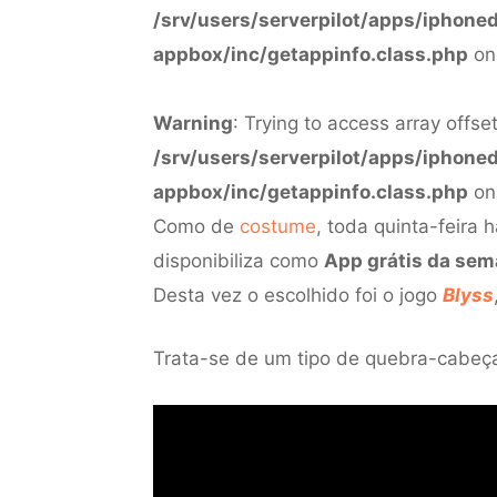
/srv/users/serverpilot/apps/iphone
appbox/inc/getappinfo.class.php
on
Warning
: Trying to access array offset
/srv/users/serverpilot/apps/iphone
appbox/inc/getappinfo.class.php
on
Como de
costume
, toda quinta-feira
disponibiliza como
App grátis da se
Desta vez o escolhido foi o jogo
Blyss
Trata-se de um tipo de quebra-cabeça. 