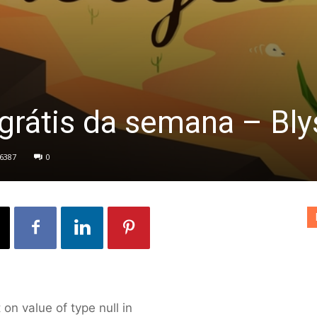
 grátis da semana – Bly
6387
0
 on value of type null in