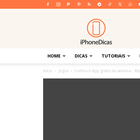
iPhoneDicas
HOME
DICAS
TUTORIAIS
Início
Jogos
Confira o App grátis da semana – Bl