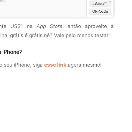
es
Baixar
QR-Code
ente US$1 na
App Store
, então aproveite a
nal grátis é grátis né? Vale pelo menos testar!
u iPhone?
no seu iPhone, siga
esse link
agora mesmo!