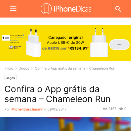
Início
Jogos
Confira o App grátis da semana – Chameleon Run
Jogos
Confira o App grátis da
semana – Chameleon Run
6167
0
Por
Michel Buschmann
-
09/02/2017