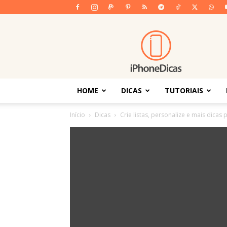
iPhoneDicas
HOME
DICAS
TUTORIAIS
Início
Dicas
Crie listas, personalize e mais dicas