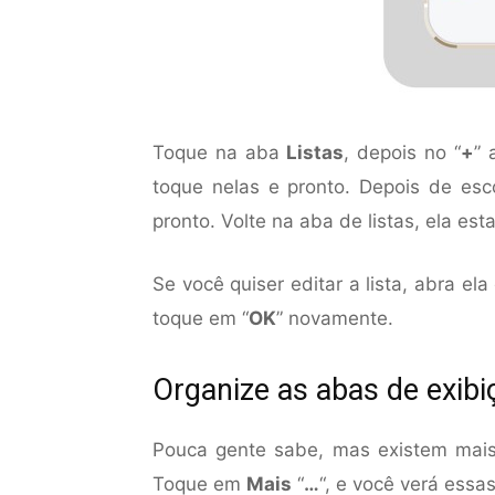
Toque na aba
Listas
, depois no “
+
” 
toque nelas e pronto. Depois de esco
pronto. Volte na aba de listas, ela esta
Se você quiser editar a lista, abra el
toque em “
OK
” novamente.
Organize as abas de exibi
Pouca gente sabe, mas existem mais
Toque em
Mais
“
…
“, e você verá essa