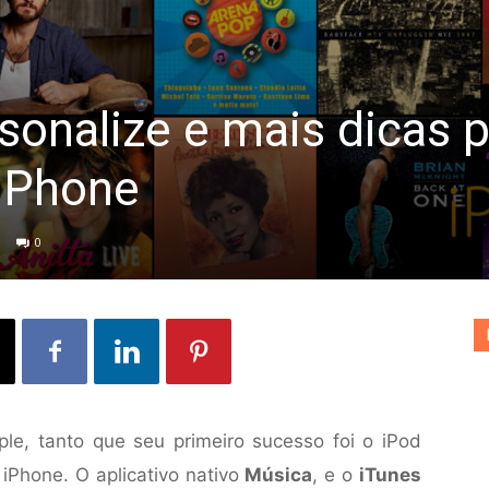
ersonalize e mais dicas 
iPhone
0
le, tanto que seu primeiro sucesso foi o iPod
 iPhone. O aplicativo nativo
Música
, e o
iTunes