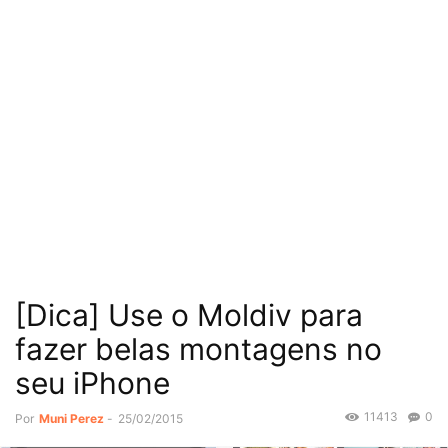
[Dica] Use o Moldiv para
fazer belas montagens no
seu iPhone
11413
0
Por
Muni Perez
-
25/02/2015