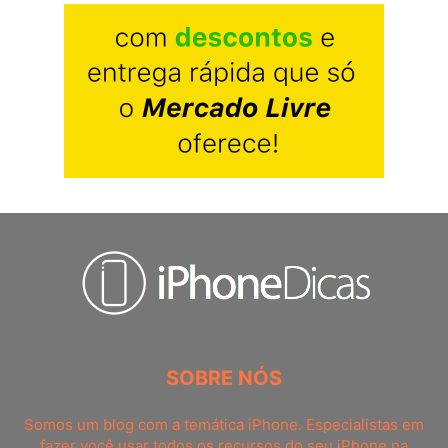
SOBRE NÓS
Somos um blog com a temática iPhone. Especialistas em
fazer você usar todos os recursos do seu iPhone na