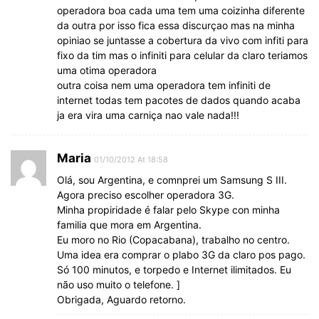
operadora boa cada uma tem uma coizinha diferente
da outra por isso fica essa discurçao mas na minha
opiniao se juntasse a cobertura da vivo com infiti para
fixo da tim mas o infiniti para celular da claro teriamos
uma otima operadora
outra coisa nem uma operadora tem infiniti de
internet todas tem pacotes de dados quando acaba
ja era vira uma carniça nao vale nada!!!
Maria
01/10/2012 At 18:58
Olá, sou Argentina, e comnprei um Samsung S III.
Agora preciso escolher operadora 3G.
Minha propiridade é falar pelo Skype con minha
familia que mora em Argentina.
Eu moro no Rio (Copacabana), trabalho no centro.
Uma idea era comprar o plabo 3G da claro pos pago.
Só 100 minutos, e torpedo e Internet ilimitados. Eu
não uso muito o telefone. ]
Obrigada, Aguardo retorno.