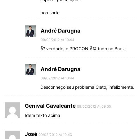
boa sorte
André Darugna
09/02/2012 At 10:44
Ã? verdade, o PROCON Ã© tudo no Brasil.
André Darugna
09/02/2012 At 10:44
Desconheço seu problema Cleto, infelizmente.
Genival Cavalcante
09/02/2012 At 09:05
Idem texto acima
José
09/02/2012 At 10:43