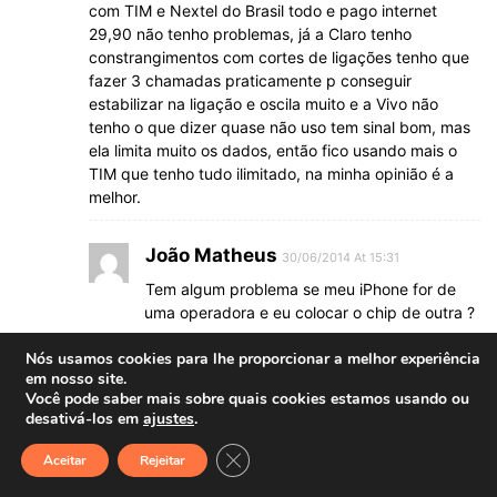
com TIM e Nextel do Brasil todo e pago internet
29,90 não tenho problemas, já a Claro tenho
constrangimentos com cortes de ligações tenho que
fazer 3 chamadas praticamente p conseguir
estabilizar na ligação e oscila muito e a Vivo não
tenho o que dizer quase não uso tem sinal bom, mas
ela limita muito os dados, então fico usando mais o
TIM que tenho tudo ilimitado, na minha opinião é a
melhor.
João Matheus
30/06/2014 At 15:31
Tem algum problema se meu iPhone for de
uma operadora e eu colocar o chip de outra ?
Nós usamos cookies para lhe proporcionar a melhor experiência
William Neves
em nosso site.
Você pode saber mais sobre quais cookies estamos usando ou
01/07/2014 At 18:31
desativá-los em
ajustes
.
Desculpe a demora.
Close GDPR Cookie Banner
Aceitar
Rejeitar
Pode trocar a vontade de operadora.