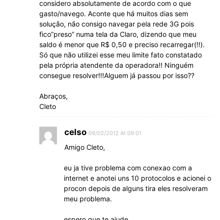
considero absolutamente de acordo com o que
gasto/navego. Aconte que há muitos dias sem
solução, não consigo navegar pela rede 3G pois
fico”preso” numa tela da Claro, dizendo que meu
saldo é menor que R$ 0,50 e preciso recarregar(!!).
Só que não utilizei esse meu limite fato constatado
pela própria atendente da operadora!! Ninguém
consegue resolver!!!Alguem já passou por isso??
Abraços,
Cleto
celso
09/02/2012 At 09:01
Amigo Cleto,
eu ja tive problema com conexao com a
internet e anotei uns 10 protocolos e acionei o
procon depois de alguns tira eles resolveram
meu problema.
espero que te ajude