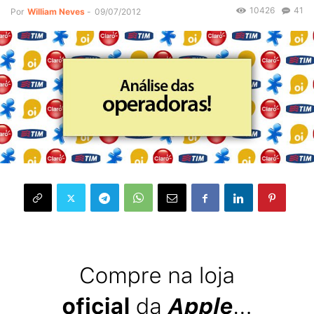
10426
41
Por
William Neves
-
09/07/2012