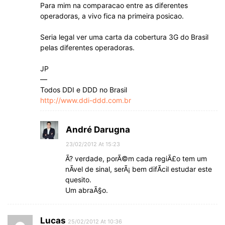
Para mim na comparacao entre as diferentes
operadoras, a vivo fica na primeira posicao.
Seria legal ver uma carta da cobertura 3G do Brasil
pelas diferentes operadoras.
JP
—
Todos DDI e DDD no Brasil
http://www.ddi-ddd.com.br
André Darugna
23/02/2012 At 15:23
Ã? verdade, porÃ©m cada regiÃ£o tem um
nÃ­vel de sinal, serÃ¡ bem difÃ­cil estudar este
quesito.
Um abraÃ§o.
Lucas
25/02/2012 At 10:36