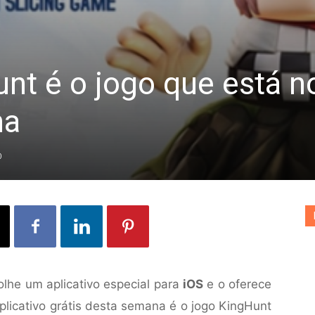
unt é o jogo que está n
na
0
olhe um aplicativo especial para
iOS
e o oferece
plicativo grátis desta semana é o jogo KingHunt