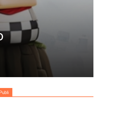
o
Publi