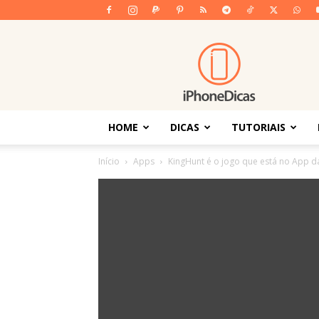
iPhoneDicas
HOME
DICAS
TUTORIAIS
Início
Apps
KingHunt é o jogo que está no App 