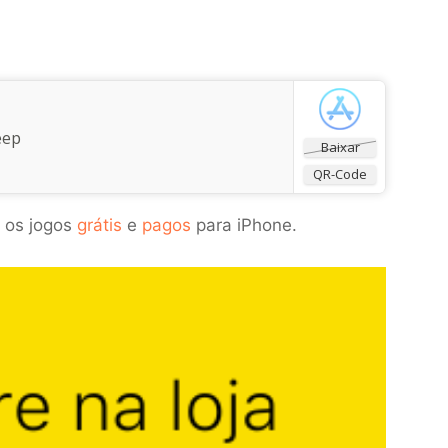
eep
Baixar
QR-Code
 os jogos
grátis
e
pagos
para iPhone.