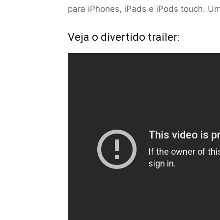
para iPhones, iPads e iPods touch. Um
Veja o divertido trailer: