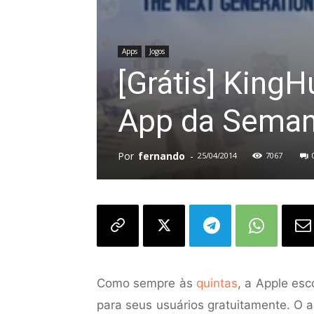
Apps
Jogos
[Grátis] KingH
App da Sema
Por
fernando
-
25/04/2014
7067
Como sempre às
quintas
, a Apple esc
para seus usuários gratuitamente. O a