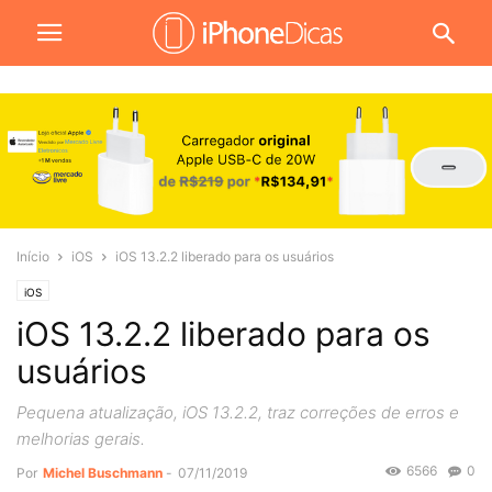
Início
iOS
iOS 13.2.2 liberado para os usuários
iOS
iOS 13.2.2 liberado para os
usuários
Pequena atualização, iOS 13.2.2, traz correções de erros e
melhorias gerais.
6566
0
Por
Michel Buschmann
-
07/11/2019