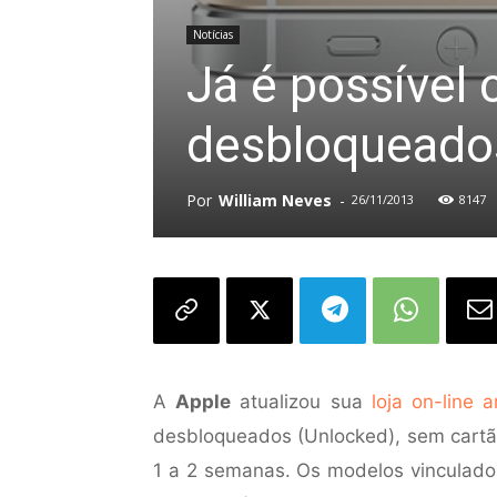
Notícias
Já é possível
desbloqueado
Por
William Neves
-
26/11/2013
8147
A
Apple
atualizou sua
loja on-line 
desbloqueados (Unlocked), sem cartão
1 a 2 semanas. Os modelos vinculado