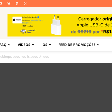
FAQ
VÍDEOS
IOS
FEED DE PROMOÇÕES
desbloqueados nos Estados Unidos