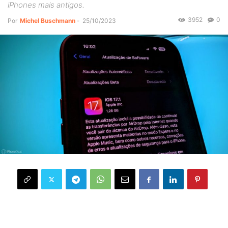
iPhones mais antigos.
3952
0
Por
Michel Buschmann
-
25/10/2023