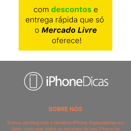
SOBRE NÓS
Somos um blog com a temática iPhone. Especialistas em
fazer você usar todos os recursos do seu iPhone na