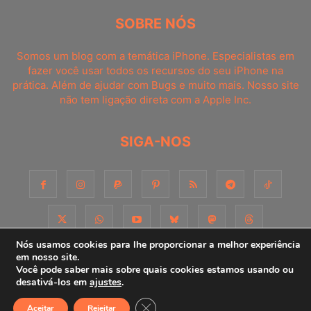
SOBRE NÓS
Somos um blog com a temática iPhone. Especialistas em
fazer você usar todos os recursos do seu iPhone na
prática. Além de ajudar com Bugs e muito mais. Nosso site
não tem ligação direta com a Apple Inc.
SIGA-NOS
Nós usamos cookies para lhe proporcionar a melhor experiência
em nosso site.
Você pode saber mais sobre quais cookies estamos usando ou
Sobre
Contato
Apoie-nos!
Consultoria
Anuncie
desativá-los em
ajustes
.
Close GDPR Cookie Banner
Aceitar
Rejeitar