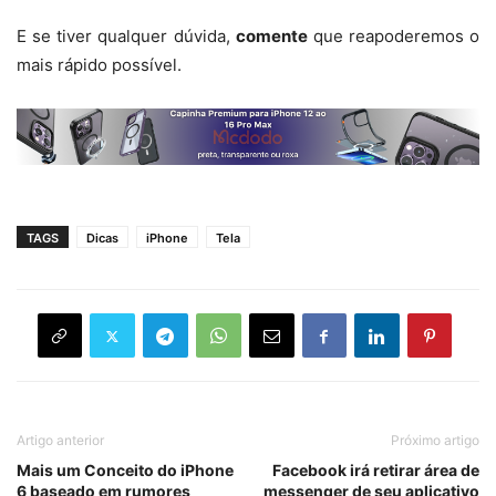
E se tiver qualquer dúvida,
comente
que reapoderemos o
mais rápido possível.
TAGS
Dicas
iPhone
Tela
Artigo anterior
Próximo artigo
Mais um Conceito do iPhone
Facebook irá retirar área de
6 baseado em rumores
messenger de seu aplicativo