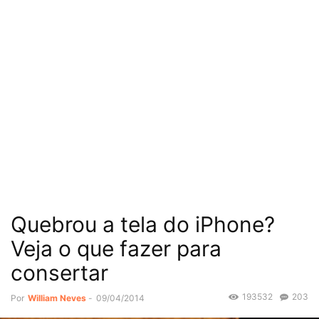
Quebrou a tela do iPhone?
Veja o que fazer para
consertar
193532
203
Por
William Neves
-
09/04/2014