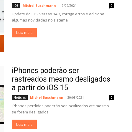
Michel Buschmann
-
19/07/2021
iOS
0
Update do iOS, versão 14.7, corrige erros e adiciona
algumas novidades no sistema.
Leia mais
iPhones poderão ser
rastreados mesmo desligados
a partir do iOS 15
Michel Buschmann
-
30/08/2021
Notícias
0
iPhones perdidos poderão ser localizados até mesmo
se forem desligados.
Leia mais