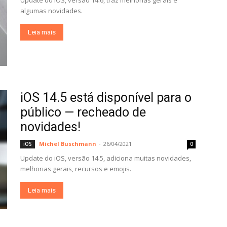
Update do iOS, versão 14.6, traz melhorias gerais e
algumas novidades.
Leia mais
iOS 14.5 está disponível para o
público — recheado de
novidades!
Michel Buschmann
-
26/04/2021
iOS
0
Update do iOS, versão 14.5, adiciona muitas novidades,
melhorias gerais, recursos e emojis.
Leia mais