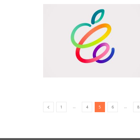
...
...
1
4
5
6
8