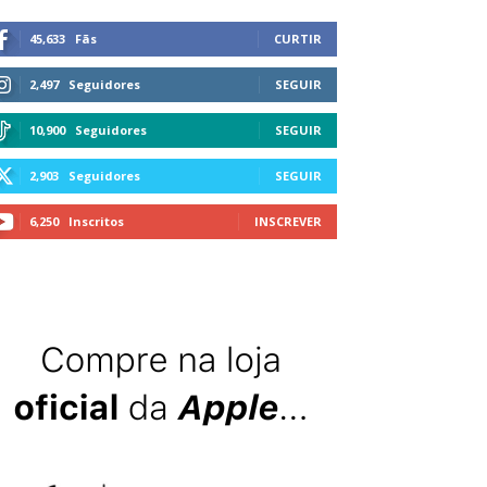
45,633
Fãs
CURTIR
2,497
Seguidores
SEGUIR
10,900
Seguidores
SEGUIR
2,903
Seguidores
SEGUIR
6,250
Inscritos
INSCREVER