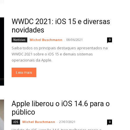
WWDC 2021: iOS 15 e diversas
novidades
Michel Buschmann
-
08/06/2021
Notícias
0
Saiba todos os principais destaques apresentados na
WWDC 2021 sobre o iOS 15 e demais sistemas
operacionais da Apple.
Leia mais
Apple liberou o iOS 14.6 para o
público
Michel Buschmann
-
27/07/2021
iOS
0