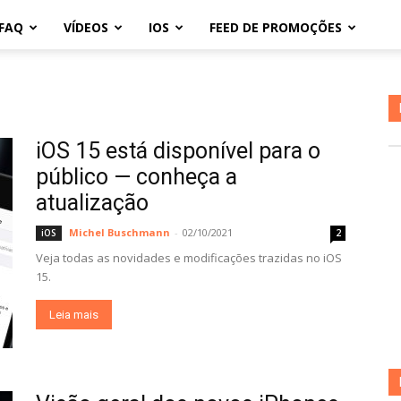
FAQ
VÍDEOS
IOS
FEED DE PROMOÇÕES
iOS 15 está disponível para o
público — conheça a
atualização
Michel Buschmann
-
02/10/2021
iOS
2
Veja todas as novidades e modificações trazidas no iOS
15.
Leia mais