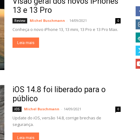
Visão geral dos novos iPhones
13 e 13 Pro
Michel Buschmann
-
14/09/2021
Review
0
Conheça o novo iPhone 13, 13 mini, 13 Pro e 13 Pro Max.
Leia mais
iOS 14.8 foi liberado para o
público
Michel Buschmann
-
14/09/2021
iOS
0
Update do iOS, versão 14.8, corrige brechas de
segurança.
Leia mais