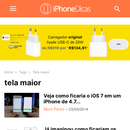
Início
Tags
Tela maior
tela maior
Veja como ficaria o iOS 7 em um
iPhone de 4.7...
Muni Perez
-
23/05/2014
Já imaginou como ficariam os