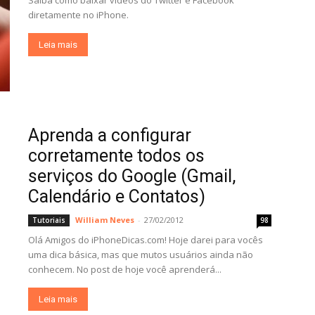
Saiba como baixar vídeos do Twitter e Facebook
diretamente no iPhone.
Leia mais
Aprenda a configurar
corretamente todos os
serviços do Google (Gmail,
Calendário e Contatos)
William Neves
-
27/02/2012
Tutoriais
98
Olá Amigos do iPhoneDicas.com! Hoje darei para vocês
uma dica básica, mas que mutos usuários ainda não
conhecem. No post de hoje você aprenderá...
Leia mais