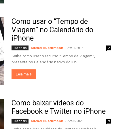
Como usar o “Tempo de
Viagem” no Calendário do
iPhone
Michel Buschmann
-
29/11/2018
Tutoriais
2
Saiba como usar o recurso "Tempo de Viagem",
presente no Calendário nativo do iOS.
Leia mais
Como baixar vídeos do
Facebook e Twitter no iPhone
Michel Buschmann
-
22/06/2021
Tutoriais
9