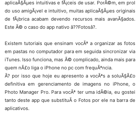
aplicaÃ§Ãµes intuitivas e fÃ¡ceis de usar. PorÃ©m, em prol
do uso amigÃ¡vel e intuitivo, muitas aplicaÃ§Ãµes originais
de fÃ¡brica acabam devendo recursos mais avanÃ§ados.
Este Ã© o caso do app nativo â??Fotosâ?.
Existem tutoriais que ensinam vocÃª a organizar as fotos
em pastas no computador para em seguida sincronizar via
iTunes. Isso funciona, mas Ã© complicado, ainda mais para
quem nÃ£o liga o iPhone no pc com frequÃªncia.
Ã? por isso que hoje eu apresento a vocÃªs a soluÃ§Ã£o
definitiva em gerenciamento de imagens no iPhone, o
Photo Manager Pro. Para vocÃª ter uma idÃ©ia, eu gostei
tanto deste app que substituÃ­ o Fotos por ele na barra de
aplicativos.