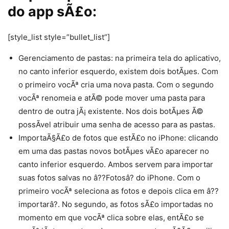
do app sÃ£o:
[style_list style=”bullet_list”]
Gerenciamento de pastas: na primeira tela do aplicativo,
no canto inferior esquerdo, existem dois botÃµes. Com
o primeiro vocÃª cria uma nova pasta. Com o segundo
vocÃª renomeia e atÃ© pode mover uma pasta para
dentro de outra jÃ¡ existente. Nos dois botÃµes Ã©
possÃ­vel atribuir uma senha de acesso para as pastas.
ImportaÃ§Ã£o de fotos que estÃ£o no iPhone: clicando
em uma das pastas novos botÃµes vÃ£o aparecer no
canto inferior esquerdo. Ambos servem para importar
suas fotos salvas no â??Fotosâ? do iPhone. Com o
primeiro vocÃª seleciona as fotos e depois clica em â??
importarâ?. No segundo, as fotos sÃ£o importadas no
momento em que vocÃª clica sobre elas, entÃ£o se