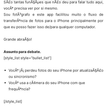
SÃ£o tantas funÃ§Ãµes que nÃ£o deu para falar tudo aqui,
vocÃª precisa ver por si mesmo.
Sou fotÃ³grafo e este app facilitou muito o fluxo de
transferÃªncia de fotos para o iPhone principalmente por
que eu posso fazer isso de/para qualquer computador.
Grande abraÃ§o!
Assunto para debate.
[style_list style=”bullet_list”]
VocÃª jÃ¡ perdeu fotos do seu iPhone por atualizaÃ§Ã£o
ou sincronismo?
VocÃª usa a cÃ¢mera do seu iPhone com que
frequÃªncia?
[/style_list]