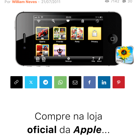
7142
30
Por
William Neves
-
21/07/2011