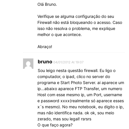
Olá Bruno.
Verifique se alguma configuração do seu
Firewall não está bloqueando o acesso. Caso
isso não resolva o problema, me explique
melhor o que acontece.
Abraço!
bruno
04/01/2012 At 19:07
Sou leigo nesta questão firewall. Eu ligo o
computador, o ipad, clico no server do
programa e Start Photo Server. ai aparece um
ip…abaixo aparece FTP Transfer, um numero
Host com esse mesmo ip, um Port, username
e password xxxx(realmente só aparece esses
x´s mesmo). No meu notebook, eu digito o ip,
mas não identifica nada. ok ok, sou meio
zerado, mas sou legal! rsrsrs
O que faço agora?