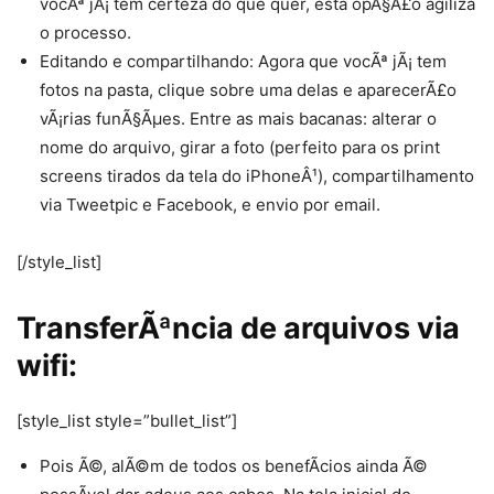
vocÃª jÃ¡ tem certeza do que quer, esta opÃ§Ã£o agiliza
o processo.
Editando e compartilhando: Agora que vocÃª jÃ¡ tem
fotos na pasta, clique sobre uma delas e aparecerÃ£o
vÃ¡rias funÃ§Ãµes. Entre as mais bacanas: alterar o
nome do arquivo, girar a foto (perfeito para os print
screens tirados da tela do iPhoneÂ¹), compartilhamento
via Tweetpic e Facebook, e envio por email.
[/style_list]
TransferÃªncia de arquivos via
wifi:
[style_list style=”bullet_list”]
Pois Ã©, alÃ©m de todos os benefÃ­cios ainda Ã©