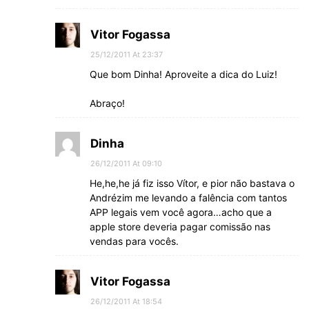
Vitor Fogassa
25/12/2011 At 23:37
Que bom Dinha! Aproveite a dica do Luiz!
Abraço!
Dinha
26/12/2011 At 09:10
He,he,he já fiz isso Vítor, e pior não bastava o
Andrézim me levando a falência com tantos
APP legais vem você agora…acho que a
apple store deveria pagar comissão nas
vendas para vocês.
Vitor Fogassa
26/12/2011 At 18:54