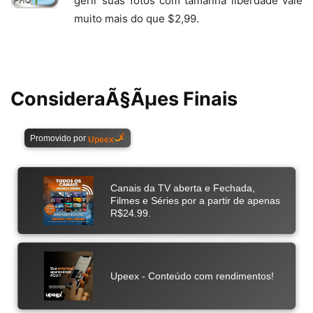
gerir suas fotos com tamanha liberdade vale
muito mais do que $2,99.
ConsideraÃ§Ãµes Finais