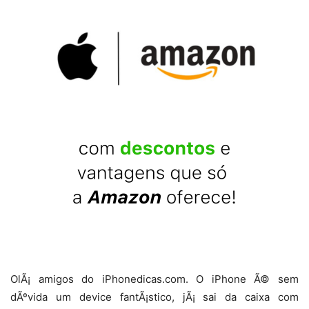
OlÃ¡ amigos do iPhonedicas.com. O iPhone Ã© sem
dÃºvida um device fantÃ¡stico, jÃ¡ sai da caixa com