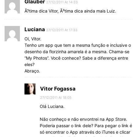
Glauber
27/12/2011 At 14:33
Ã?tima dica Vitor, Ã³tima dica ainda mais Luiz.
Luciana
27/12/2011 At 17:33
Oi, Vitor.
Tenho um app que tem a mesma função e inclusive o
desenho da florzinha amarela é a mesma. Chama-se
“My Photos”. Você conhece? Sabe a diferença entre
eles?
Abraço.
Vitor Fogassa
27/12/2011 At 18:05
Olá Luciana.
Não conheço e não envontrei na App Store.
Poderia passar o link dele? Para pegar o link é
só encontrar o App através do iTunes e clicar