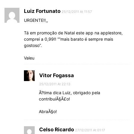
Luiz Fortunato
25/12/2011 At 11:57
URGENTE!!,,
Tá em promoção de Natal este app na applestore,
comprei a 0,99!! “”mais barato é sempre mais
gostoso”.
Valeu
Vitor Fogassa
25/12/2011 At 22:13
Ã?tima dica Luiz, obrigado pela
contribuiÃ§Ã£o!
AbraÃ§o!
Celso Ricardo
27/12/2011 At 01:17