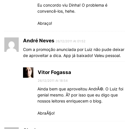
Eu concordo viu Dinha! O problema é
convencê-los, hehe.
Abraço!
André Neves
26/12/2011 At 01:52
Com a promoção anunciada por Luiz não pude deixar
de aproveitar a dica. App já baixado! Valeu pessoal.
Vitor Fogassa
26/12/2011 At 18:54
Ainda bem que aproveitou AndrÃ©. O Luiz foi
genial mesmo. Ã? por isso que eu digo que
nossos leitores enriquecem o blog.
AbraÃ§o!