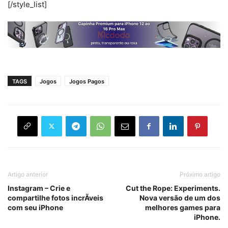
[/style_list]
TAGS
Jogos
Jogos Pagos
Artigo anterior
Próximo artigo
Instagram – Crie e
Cut the Rope: Experiments.
compartilhe fotos incrÃ­veis
Nova versão de um dos
com seu iPhone
melhores games para
iPhone.