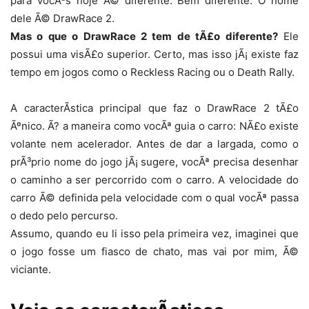
para vocÃªs hoje Ã© diferente. Bem diferente. O nome
dele Ã© DrawRace 2.
Mas o que o DrawRace 2 tem de tÃ£o diferente?
Ele
possui uma visÃ£o superior. Certo, mas isso jÃ¡ existe faz
tempo em jogos como o Reckless Racing ou o Death Rally.
A caracterÃ­stica principal que faz o DrawRace 2 tÃ£o
Ãºnico. Ã? a maneira como vocÃª guia o carro: NÃ£o existe
volante nem acelerador. Antes de dar a largada, como o
prÃ³prio nome do jogo jÃ¡ sugere, vocÃª precisa desenhar
o caminho a ser percorrido com o carro. A velocidade do
carro Ã© definida pela velocidade com o qual vocÃª passa
o dedo pelo percurso.
Assumo, quando eu li isso pela primeira vez, imaginei que
o jogo fosse um fiasco de chato, mas vai por mim, Ã©
viciante.