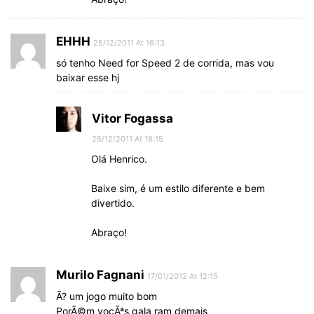
EHHH
25/12/2011 At 16:13
só tenho Need for Speed 2 de corrida, mas vou
baixar esse hj
Vitor Fogassa
25/12/2011 At 18:15
Olá Henrico.
Baixe sim, é um estilo diferente e bem
divertido.
Abraço!
Murilo Fagnani
17/01/2012 At 12:15
Ã? um jogo muito bom
PorÃ©m vocÃªs gala ram demais