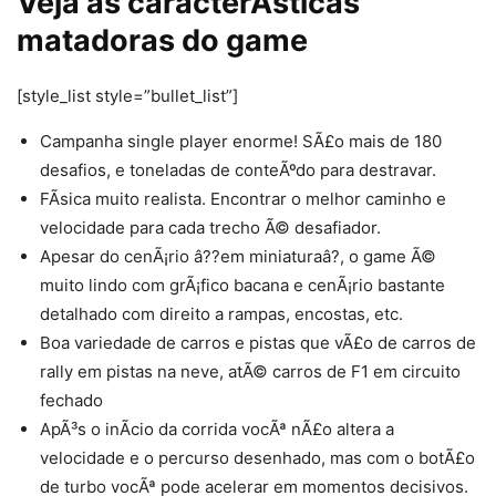
Veja as caracterÃ­sticas
matadoras do game
[style_list style=”bullet_list”]
Campanha single player enorme! SÃ£o mais de 180
desafios, e toneladas de conteÃºdo para destravar.
FÃ­sica muito realista. Encontrar o melhor caminho e
velocidade para cada trecho Ã© desafiador.
Apesar do cenÃ¡rio â??em miniaturaâ?, o game Ã©
muito lindo com grÃ¡fico bacana e cenÃ¡rio bastante
detalhado com direito a rampas, encostas, etc.
Boa variedade de carros e pistas que vÃ£o de carros de
rally em pistas na neve, atÃ© carros de F1 em circuito
fechado
ApÃ³s o inÃ­cio da corrida vocÃª nÃ£o altera a
velocidade e o percurso desenhado, mas com o botÃ£o
de turbo vocÃª pode acelerar em momentos decisivos.