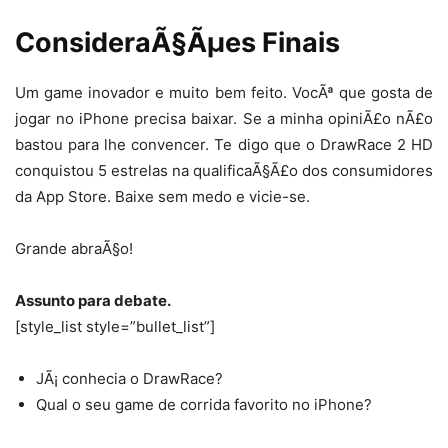
ConsideraÃ§Ãµes Finais
Um game inovador e muito bem feito. VocÃª que gosta de
jogar no iPhone precisa baixar. Se a minha opiniÃ£o nÃ£o
bastou para lhe convencer. Te digo que o DrawRace 2 HD
conquistou 5 estrelas na qualificaÃ§Ã£o dos consumidores
da App Store. Baixe sem medo e vicie-se.
Grande abraÃ§o!
Assunto para debate.
[style_list style=”bullet_list”]
JÃ¡ conhecia o DrawRace?
Qual o seu game de corrida favorito no iPhone?