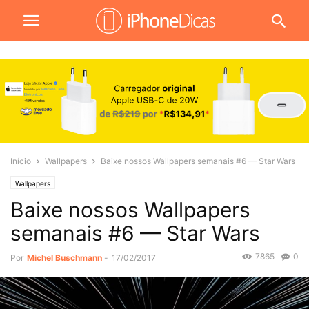
Início
Wallpapers
Baixe nossos Wallpapers semanais #6 — Star Wars
Wallpapers
Baixe nossos Wallpapers
semanais #6 — Star Wars
7865
0
Por
Michel Buschmann
-
17/02/2017