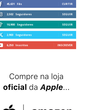
45,631
Fãs
CURTIR
2,502
Seguidores
SEGUIR
10,900
Seguidores
SEGUIR
2,903
Seguidores
SEGUIR
6,250
Inscritos
INSCREVER