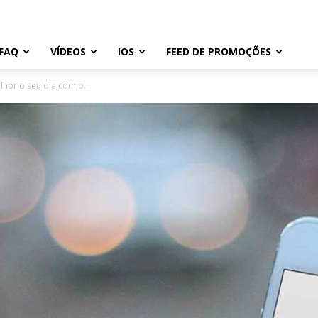
FAQ
VÍDEOS
IOS
FEED DE PROMOÇÕES
lhor o seu dia com o...