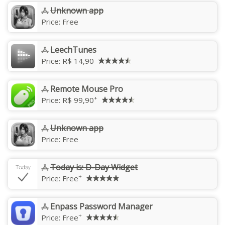
Unknown app
Price:
Free
‎LeechTunes
Price:
R$ 14,90
Remote Mouse Pro
+
Price:
R$ 99,90
Unknown app
Price:
Free
‎Today is: D-Day Widget
+
Price:
Free
Enpass Password Manager
+
Price:
Free