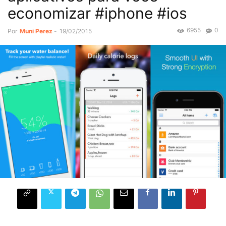
economizar #iphone #ios
6955
0
Por
Muni Perez
-
19/02/2015