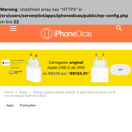
Warning
: Undefined array key "HTTPS" in
/srv/users/serverpilot/apps/iphonedicas/public/wp-config.php
on line
22
Início
Apps
#Apps grátis desta quinta: 8 aplicativos para você
economizar #iphone #ios
Apps
Promoções