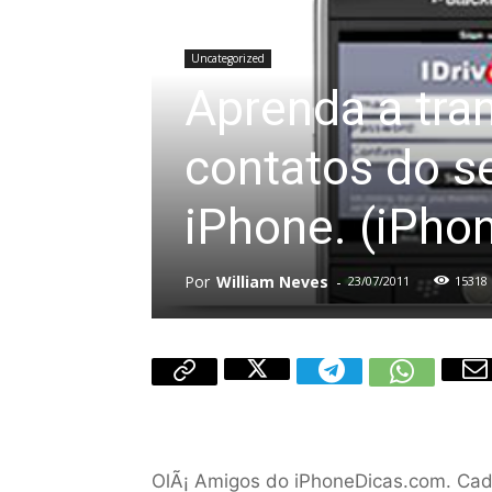
Uncategorized
Aprenda a tran
contatos do se
iPhone. (iPhon
Por
William Neves
-
23/07/2011
15318
OlÃ¡ Amigos do iPhoneDicas.com. Cad