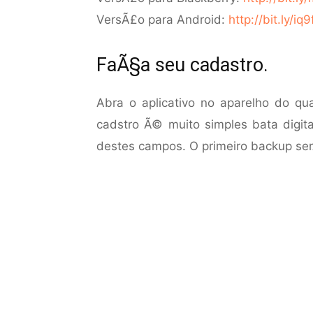
VersÃ£o para Android:
http://bit.ly/iq
FaÃ§a seu cadastro.
Abra o aplicativo no aparelho do qua
cadstro Ã© muito simples bata digit
destes campos. O primeiro backup ser