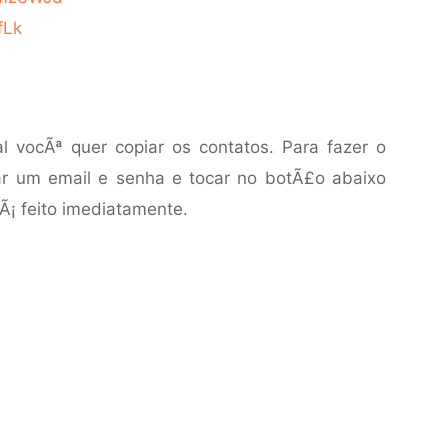
9fLk
l vocÃª quer copiar os contatos. Para fazer o
ar um email e senha e tocar no botÃ£o abaixo
Ã¡ feito imediatamente.