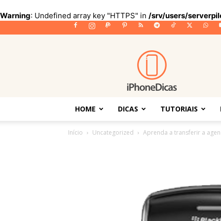
Warning
: Undefined array key "HTTPS" in
/srv/users/serverpi
iPhoneDicas
HOME
DICAS
TUTORIAIS
Início
Uncategorized
Aprenda a transferir a agen