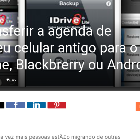
sferir a agenda de
u celular antigo para o
e, Blackbrerry ou Andr
45
a vez mais pessoas estÃ£o migrando de outras