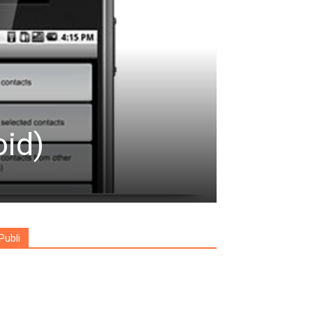
oid)
Publi