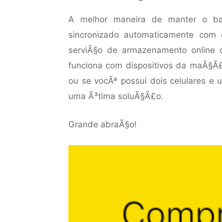
A melhor maneira de manter o ba
sincronizado automaticamente com
serviÃ§o de armazenamento online d
funciona com dispositivos da maÃ§Ã£ 
ou se vocÃª possui dois celulares e
uma Ã³tima soluÃ§Ã£o.
Grande abraÃ§o!