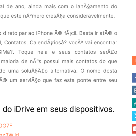
inal de ano, ainda mais com o lanÃ§amento do
© que este nÃºmero cresÃ§a consideravelmente.
p direto par ao iPhone Ã© fÃ¡cil. Basta ir atÃ© o
, Contatos, CalendÃ¡riosâ? vocÃª vai encontrar
IMâ?. Toque nela e seus contatos serÃ£o
maioria de nÃ³s possui mais contatos do que
 de uma soluÃ§Ã£o alternativa. O nome desta
 Ã© um serviÃ§o que faz esta ponte entre seu
o do iDrive em seus dispositivos.
kq0G7F
y/mz3WJd