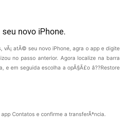
 seu novo iPhone.
, vÃ¡ atÃ© seu novo iPhone, agra o app e digite
zou no passo anterior. Agora localize na barra
la, e em seguida escolha a opÃ§Ã£o â??Restore
 app Contatos e confirme a transferÃªncia.