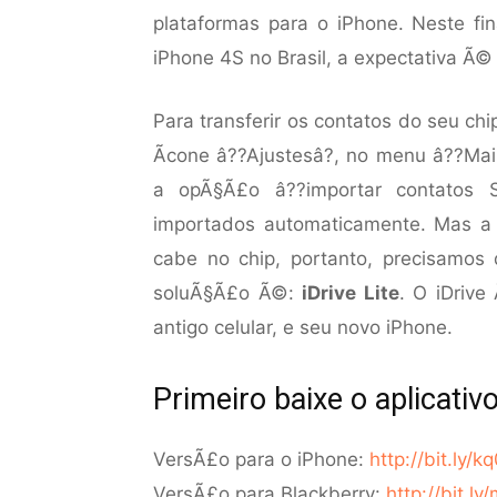
plataformas para o iPhone. Neste f
iPhone 4S no Brasil, a expectativa Ã
Para transferir os contatos do seu chi
Ã­cone â??Ajustesâ?, no menu â??Mail
a opÃ§Ã£o â??importar contatos S
importados automaticamente. Mas a 
cabe no chip, portanto, precisamos
soluÃ§Ã£o Ã©:
iDrive Lite
. O iDrive
antigo celular, e seu novo iPhone.
Primeiro baixe o aplicativ
VersÃ£o para o iPhone:
http://bit.ly/
VersÃ£o para Blackberry:
http://bit.l