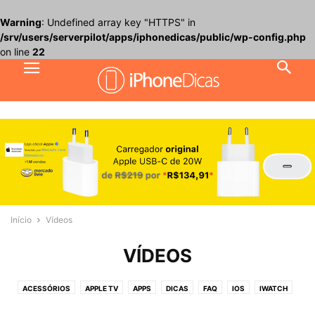
Warning
: Undefined array key "HTTPS" in
/srv/users/serverpilot/apps/iphonedicas/public/wp-config.php
on line
22
Início
Vídeos
VÍDEOS
ACESSÓRIOS
APPLE TV
APPS
DICAS
FAQ
IOS
IWATCH
JOGOS
MACOS
NOTÍCIAS
PROMOÇÕES
REVIEW
TUTORIAIS