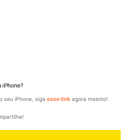
u iPhone?
no seu iPhone, siga
esse link
agora mesmo!
mpartilhe!