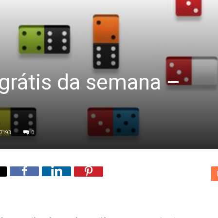
 grátis da semana –
7193
0