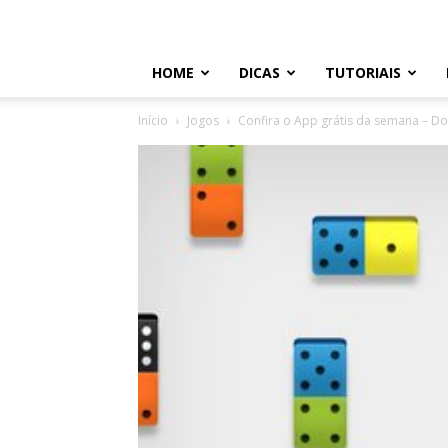
HOME
DICAS
TUTORIAIS
Início
Jogos
Confira o App grátis da semana – 