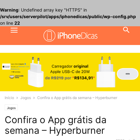
Warning
: Undefined array key "HTTPS" in
/srv/users/serverpilot/apps/iphonedicas/public/wp-config.php
on line
22
Início
Jogos
Confira o App grátis da semana – Hyperburner
Jogos
Confira o App grátis da
semana – Hyperburner