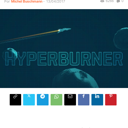
6266
0
Por
Michel Buschmann
-
13/04/2017