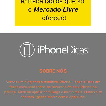
SOBRE NÓS
Somos um blog com a temática iPhone. Especialistas em
fazer você usar todos os recursos do seu iPhone na
prática. Além de ajudar com Bugs e muito mais. Nosso site
não tem ligação direta com a Apple Inc.