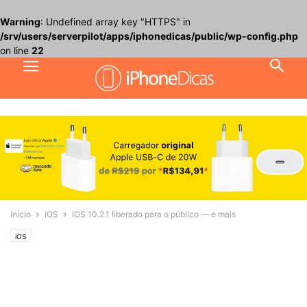
Warning
: Undefined array key "HTTPS" in
/srv/users/serverpilot/apps/iphonedicas/public/wp-config.php
on line
22
Início
iOS
iOS 10.2.1 liberado para o público — e mais
iOS