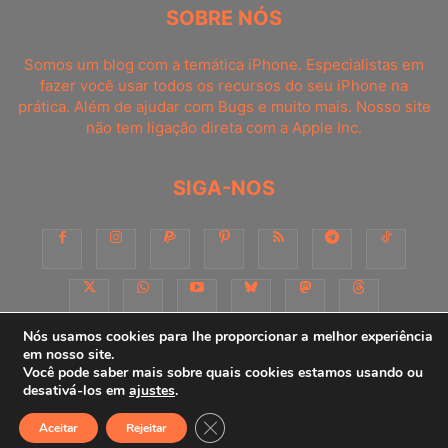
SOBRE NÓS
Somos um blog com a temática iPhone. Especialistas em
fazer você usar todos os recursos do seu iPhone na
prática. Além de ajudar com Bugs e muito mais. Nosso site
não tem ligação direta com a Apple Inc.
SIGA-NOS
Nós usamos cookies para lhe proporcionar a melhor experiência
em nosso site.
Você pode saber mais sobre quais cookies estamos usando ou
Sobre
Contato
Apoie-nos!
Consultoria
Anuncie
desativá-los em
ajustes
.
Close GDPR Cookie Banner
Aceitar
Rejeitar
© iPhoneDicas