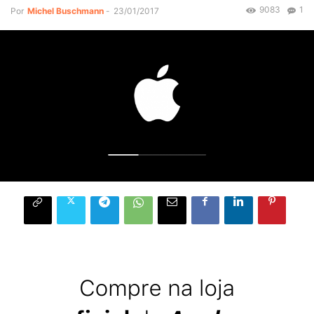
9083
1
Por
Michel Buschmann
-
23/01/2017