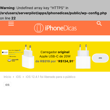
Warning
: Undefined array key "HTTPS" in
/srv/users/serverpilot/apps/iphonedicas/public/wp-config.php
on line
22
Início
iOS
iOS 12.4.1 foi liberado para o público
iOS