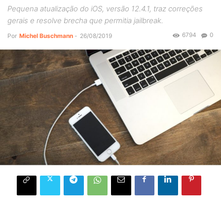
Pequena atualização do iOS, versão 12.4.1, traz correções
gerais e resolve brecha que permitia jailbreak.
6794
0
Por
Michel Buschmann
-
26/08/2019