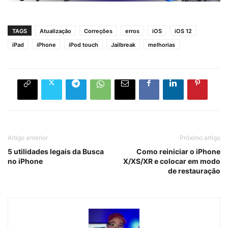
TAGS
Atualização
Correções
erros
iOS
iOS 12
iPad
iPhone
iPod touch
Jailbreak
melhorias
Artigo anterior
Próximo artigo
5 utilidades legais da Busca
Como reiniciar o iPhone
no iPhone
X/XS/XR e colocar em modo
de restauração