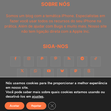
SOBRE NÓS
Somos um blog com a temática iPhone. Especialistas em
fazer você usar todos os recursos do seu iPhone na
prática. Além de ajudar com Bugs e muito mais. Nosso site
não tem ligação direta com a Apple Inc.
SIGA-NOS
Nós usamos cookies para lhe proporcionar a melhor experiência
em nosso site.
Você pode saber mais sobre quais cookies estamos usando ou
Sobre
Contato
Apoie-nos!
Consultoria
Anuncie
desativá-los em
ajustes
.
Close GDPR Cookie Banner
Aceitar
Rejeitar
© iPhoneDicas