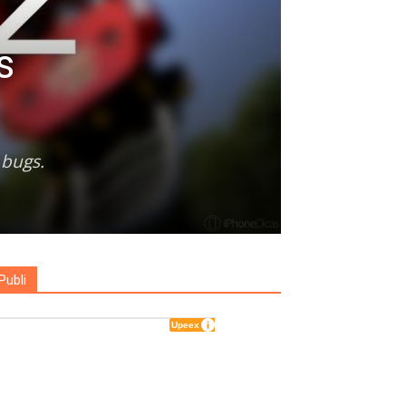
s
 bugs.
Publi