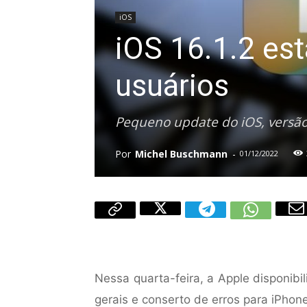
iOS
iOS 16.1.2 est
usuários
Pequeno update do iOS, versão 
Por
Michel Buschmann
-
01/12/2022
Nessa quarta-feira, a Apple disponib
gerais e conserto de erros para iPho