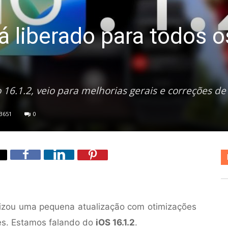
á liberado para todos o
16.1.2, veio para melhorias gerais e correções de
3651
0
ilizou uma pequena atualização com otimizações
nes. Estamos falando do
iOS 16.1.2
.