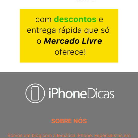
SOBRE NÓS
Somos um blog com a temática iPhone. Especialistas em