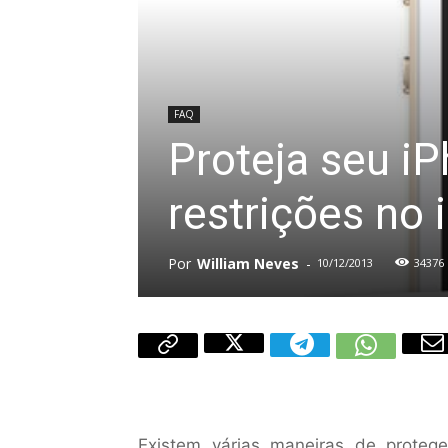
FAQ
Proteja seu i
restrições no 
Por
William Neves
-
10/12/2013
34376
Existem várias maneiras de proteg