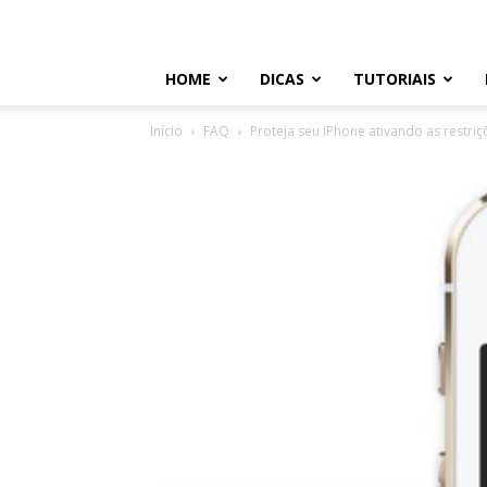
HOME
DICAS
TUTORIAIS
Início
FAQ
Proteja seu iPhone ativando as restriç