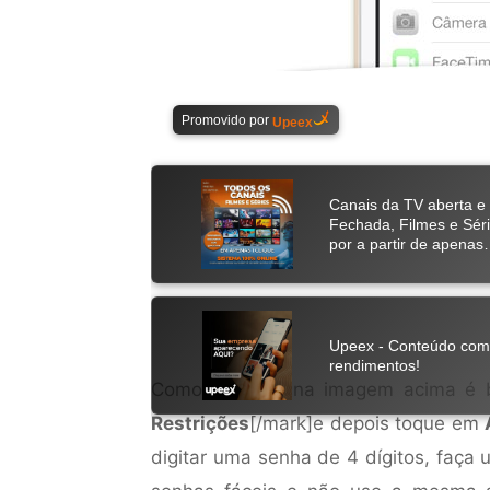
Como você vê na imagem acima é b
Restrições
[/mark]e depois toque em
digitar uma senha de 4 dígitos, faça