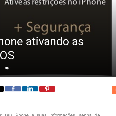
Phone ativando as
iOS
3
er seu iPhone e suas informações, senha de