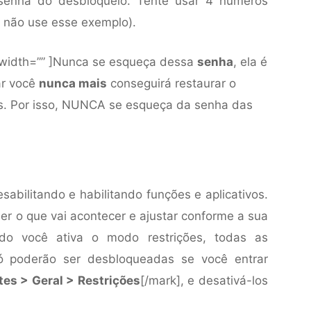
senha do desbloqueio. Tente usar 4 números
, não use esse exemplo).
” width=”” ]Nunca se esqueça dessa
senha
, ela é
ar você
nunca mais
conseguirá restaurar o
s. Por isso, NUNCA se esqueça da senha das
sabilitando e habilitando funções e aplicativos.
er o que vai acontecer e ajustar conforme a sua
o você ativa o modo restrições, todas as
só poderão ser desbloqueadas se você entrar
tes > Geral > Restrições
[/mark], e desativá-los