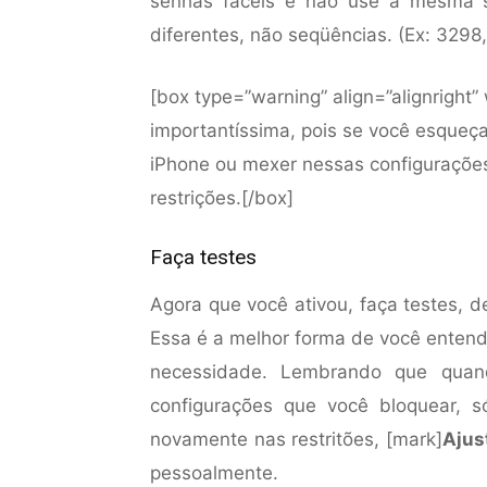
senhas fáceis e não use a mesma 
diferentes, não seqüências. (Ex: 3298
[box type=”warning” align=”alignright
importantíssima, pois se você esqueç
iPhone ou mexer nessas configuraçõe
restrições.[/box]
Faça testes
Agora que você ativou, faça testes, de
Essa é a melhor forma de você entend
necessidade. Lembrando que quand
configurações que você bloquear, 
novamente nas restritões, [mark]
Ajus
pessoalmente.