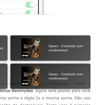
em simples, vá em [mark]
Ajustes > Geral >
Ativar Restrições
. Agora será pedido para você
 uma senha e digite 2x a mesma senha. Não use