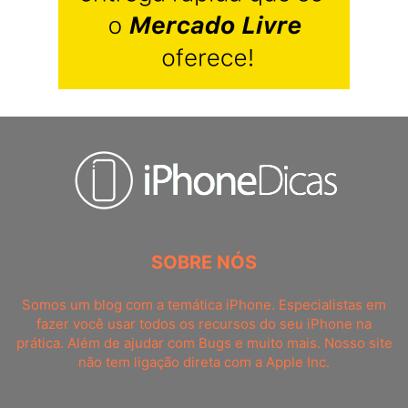
SOBRE NÓS
Somos um blog com a temática iPhone. Especialistas em
fazer você usar todos os recursos do seu iPhone na
prática. Além de ajudar com Bugs e muito mais. Nosso site
não tem ligação direta com a Apple Inc.