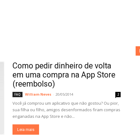
Como pedir dinheiro de volta
em uma compra na App Store
(reembolso)
William Neves
-
20/05/2014
FAQ
2
Você já comprou um aplicativo que não gostou? Ou pior,
sua filha ou filho, amigos desenformados firam compras
enganadas na App Store e não...
Leia mais