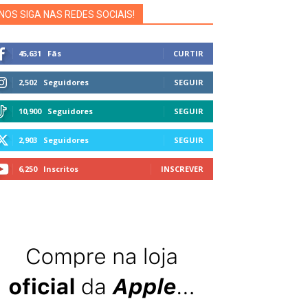
NOS SIGA NAS REDES SOCIAIS!
45,631
Fãs
CURTIR
2,502
Seguidores
SEGUIR
10,900
Seguidores
SEGUIR
2,903
Seguidores
SEGUIR
6,250
Inscritos
INSCREVER