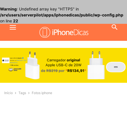
Warning
: Undefined array key "HTTPS" in
/srv/users/serverpilot/apps/iphonedicas/public/wp-config.php
on line
22
Início
Tags
Fotos iphone