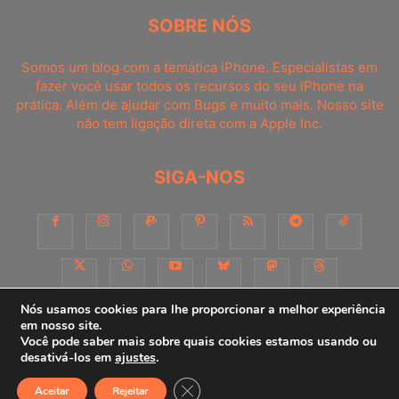
SOBRE NÓS
Somos um blog com a temática iPhone. Especialistas em
fazer você usar todos os recursos do seu iPhone na
prática. Além de ajudar com Bugs e muito mais. Nosso site
não tem ligação direta com a Apple Inc.
SIGA-NOS
Nós usamos cookies para lhe proporcionar a melhor experiência
em nosso site.
Você pode saber mais sobre quais cookies estamos usando ou
Sobre
Contato
Apoie-nos!
Consultoria
Anuncie
desativá-los em
ajustes
.
Close GDPR Cookie Banner
Aceitar
Rejeitar
© iPhoneDicas