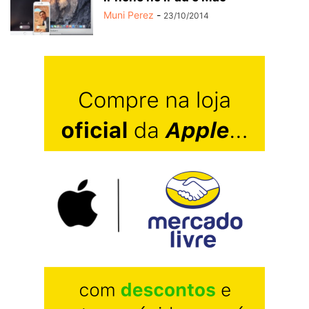
Muni Perez
-
23/10/2014