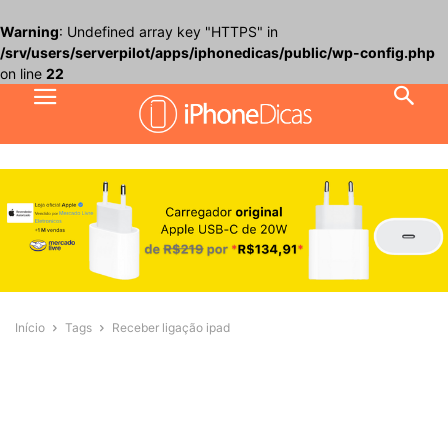
Warning
: Undefined array key "HTTPS" in
/srv/users/serverpilot/apps/iphonedicas/public/wp-config.php
on line
22
Início
Tags
Receber ligação ipad