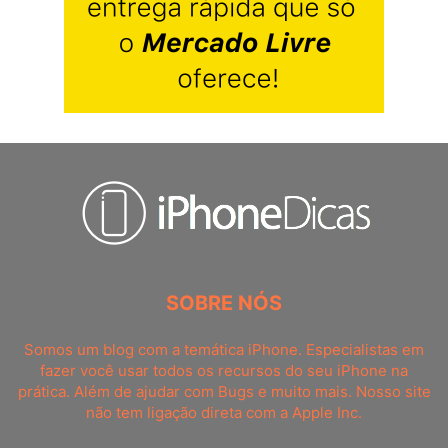
SOBRE NÓS
Somos um blog com a temática iPhone. Especialistas em
fazer você usar todos os recursos do seu iPhone na
prática. Além de ajudar com Bugs e muito mais. Nosso site
não tem ligação direta com a Apple Inc.