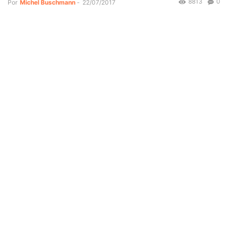
8813
0
Por
Michel Buschmann
-
22/07/2017