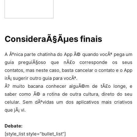
ConsideraÃ§Ãµes finais
A Ãºnica parte chatinha do App Ã© quando vocÃª pega um
guia preguiÃ§oso que nÃ£o corresponde os seus
contatos, mas neste caso, basta cancelar o contato e o App
irÃ¡ sugerir outro guia para vocÃª.
Ã? muito bacana conhecer alguÃ©m de tÃ£o longe, e
saber como Ã© a rotina de outra cultura, direto do seu
celular. Sem dÃºvidas um dos aplicativos mais criativos
que jÃ¡ vi.
Debate:
[style_list style=”bullet_list”]