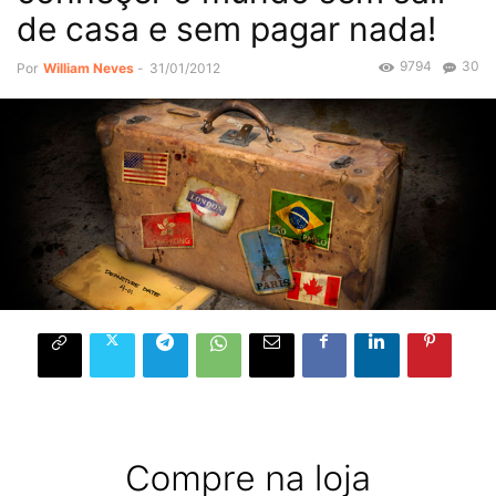
de casa e sem pagar nada!
9794
30
Por
William Neves
-
31/01/2012