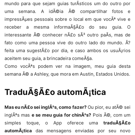
mundo para que sejam guias turÃ­sticos um do outro por
uma semana. A idÃ©ia Ã© compartilhar fotos e
impressÃµes pessoais sobre o local em que vocÃª vive e
receber a mesma informaÃ§Ã£o do seu guia. O
interessante Ã© conhecer nÃ£o sÃ³ outro paÃ­s, mas de
fato como uma pessoa vive do outro lado do mundo. Ã?
feita uma sugestÃ£o por dia, e caso ambos os usuÃ¡rios
aceitem seu guia, a brincadeira comeÃ§a.
Como vocÃªs podem ver na imagem, meu guia desta
semana Ã© a Ashley, que mora em Austin, Estados Unidos.
TraduÃ§Ã£o automÃ¡tica
Mas eu nÃ£o sei inglÃªs, como fazer?
Ou pior, eu atÃ© sei
inglÃªs mas
e se meu guia for chinÃªs?
Pois Ã©, com um
simples toque, o App oferece uma
traduÃ§Ã£o
automÃ¡tica
das mensagens enviadas por seu novo