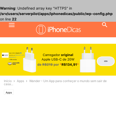
Warning
: Undefined array key "HTTPS" in
/srv/users/serverpilot/apps/iphonedicas/public/wp-config.php
on line
22
Início
Apps
Wander – Um App para conheçer o mundo sem sair de
casa...
Apps