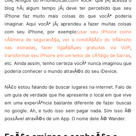
OlÃ¡ Amigos do iPhoneDicas.com! VocÃª que jÃ¡ acessa o
blog hÃ¡ algum tempo jÃ¡ deve ter percebido que seu
iPhone faz muito mais coisas do que vocÃª poderia
imaginar. Aqui vocÃª jÃ¡ aprendeu a fazer muitas coisas
com seu iPhone, por exemplo:
usar seu iPhone como
cÃ¢mera de seguranÃ§a
,
ver a condiÃ§Ã£o do trÃ¢nsito
nas estradas
,
fazer ligaÃ§Ãµes gratuitas via VoIP
,
transformar seu iPhone em um leitor de cÃ³digo de barras
,
etc. Ainda assim, tenho certeza vocÃª nunca imaginou que
poderia conhecer o mundo atravÃ©s do seu iDevice.
NÃ£o estou falando de buscar lugares na internet. Falo de
um guia de verdade que lhe apresente o local em que vive
em uma experiÃªncia bastante diferente de fazer buscas
no google. Ah, e tudo isso sem pagar nada. Sim isso Ã©
possÃ­vel atravÃ©s de um App. O nome dele Ã© Wander.