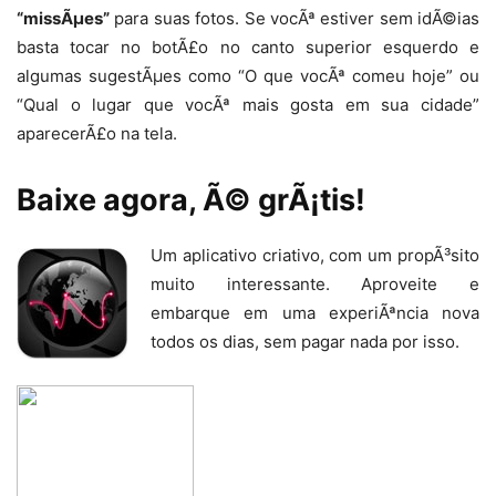
“missÃµes”
para suas fotos. Se vocÃª estiver sem idÃ©ias
basta tocar no botÃ£o no canto superior esquerdo e
algumas sugestÃµes como “O que vocÃª comeu hoje” ou
“Qual o lugar que vocÃª mais gosta em sua cidade”
aparecerÃ£o na tela.
Baixe agora, Ã© grÃ¡tis!
Um aplicativo criativo, com um propÃ³sito
muito interessante. Aproveite e
embarque em uma experiÃªncia nova
todos os dias, sem pagar nada por isso.