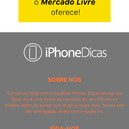
SOBRE NÓS
Somos um blog com a temática iPhone. Especialistas em
fazer você usar todos os recursos do seu iPhone na
prática. Além de ajudar com Bugs e muito mais. Nosso site
não tem ligação direta com a Apple Inc.
SIGA-NOS