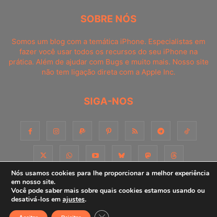
SOBRE NÓS
Somos um blog com a temática iPhone. Especialistas em
fazer você usar todos os recursos do seu iPhone na
prática. Além de ajudar com Bugs e muito mais. Nosso site
não tem ligação direta com a Apple Inc.
SIGA-NOS
Nós usamos cookies para lhe proporcionar a melhor experiência
em nosso site.
Você pode saber mais sobre quais cookies estamos usando ou
Sobre
Contato
Apoie-nos!
Consultoria
Anuncie
desativá-los em
ajustes
.
Close GDPR Cookie Banner