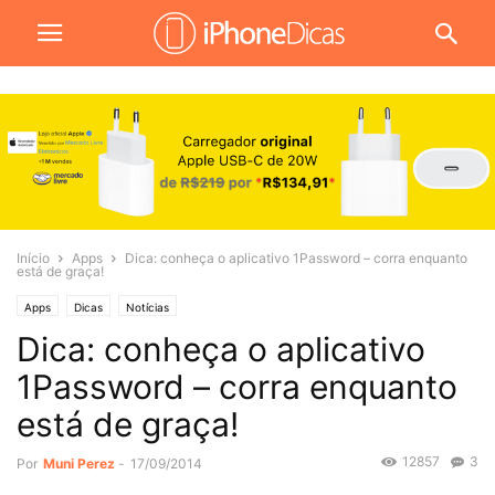
Início
Apps
Dica: conheça o aplicativo 1Password – corra enquanto
está de graça!
Apps
Dicas
Notícias
Dica: conheça o aplicativo
1Password – corra enquanto
está de graça!
12857
3
Por
Muni Perez
-
17/09/2014