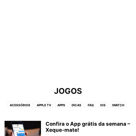
JOGOS
ACESSÓRIOS
APPLE TV
APPS
DICAS
FAQ
IOS
IWATCH
JOGOS
MACOS
NOTÍCIAS
PROMOÇÕES
REVIEW
TUTORIAIS
VÍDEOS
WALLPAPERS
Confira o App grátis da semana –
Xeque-mate!