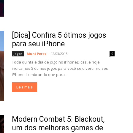
[Dica] Confira 5 ótimos jogos
para seu iPhone
Muni Perez
-
12/03/2015
Jogos
0
Toda quinta é dia de jogo no iPhoneDicas, e hoje
indicamos 5 ótimos jogos para você se divertir no seu
iPhone. Lembrando que para...
Leia mais
Modern Combat 5: Blackout,
um dos melhores games de