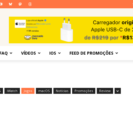
FAQ
VÍDEOS
IOS
FEED DE PROMOÇÕES
S
iWatch
Jogos
macOS
Notícias
Promoções
Review