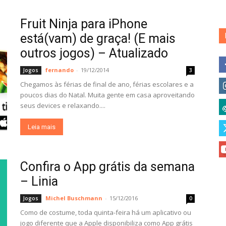
Fruit Ninja para iPhone
está(vam) de graça! (E mais
outros jogos) – Atualizado
fernando
-
19/12/2014
Jogos
3
Chegamos às férias de final de ano, férias escolares e a
poucos dias do Natal. Muita gente em casa aproveitando
seus devices e relaxando....
Leia mais
Confira o App grátis da semana
– Linia
Michel Buschmann
-
15/12/2016
Jogos
0
Como de costume, toda quinta-feira há um aplicativo ou
jogo diferente que a Apple disponibiliza como App grátis