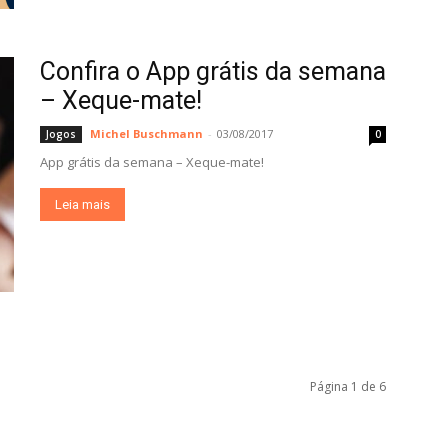
Confira o App grátis da semana
– Xeque-mate!
Michel Buschmann
-
03/08/2017
Jogos
0
App grátis da semana – Xeque-mate!
Leia mais
Página 1 de 6