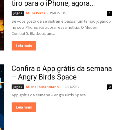
tiro para o iPhone, agora...
Muni Perez
-
19/03/2015
Jogos
1
Se você gosta de se distrair e passar um tempo jogando
no seu iPhone, vai adorar essa notícia. O Modern
Combat 5: Blackout, um...
Leia mais
Confira o App grátis da semana
– Angry Birds Space
Michel Buschmann
-
19/01/2017
Jogos
0
App grátis da semana – Angry Birds Space
Leia mais