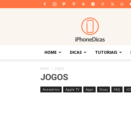
iPhoneDicas
HOME
DICAS
TUTORIAIS
Início
Jogos
JOGOS
Acessórios
Apple TV
Apps
Dicas
FAQ
iO