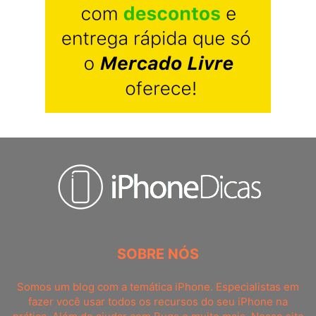
SOBRE NÓS
Somos um blog com a temática iPhone. Especialistas em
fazer você usar todos os recursos do seu iPhone na