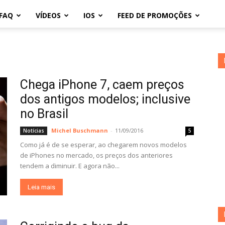
FAQ
VÍDEOS
IOS
FEED DE PROMOÇÕES
Chega iPhone 7, caem preços
dos antigos modelos; inclusive
no Brasil
Michel Buschmann
-
11/09/2016
Notícias
5
Como já é de se esperar, ao chegarem novos modelos
de iPhones no mercado, os preços dos anteriores
tendem a diminuir. E agora não...
Leia mais