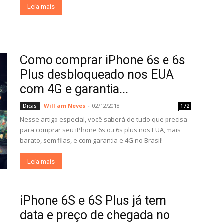
Leia mais
Como comprar iPhone 6s e 6s
Plus desbloqueado nos EUA
com 4G e garantia...
William Neves
-
02/12/2018
Dicas
172
Nesse artigo especial, você saberá de tudo que precisa
para comprar seu iPhone 6s ou 6s plus nos EUA, mais
barato, sem filas, e com garantia e 4G no Brasil!
Leia mais
iPhone 6S e 6S Plus já tem
data e preço de chegada no