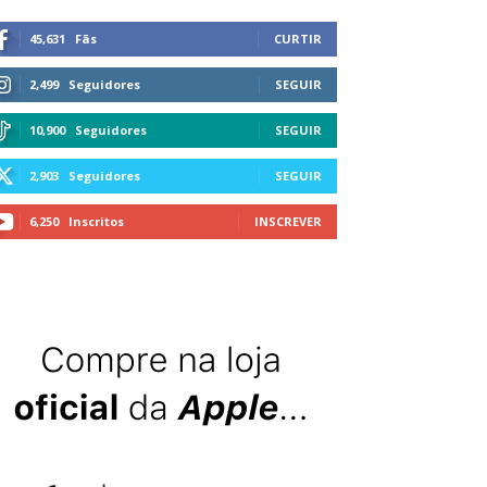
45,631
Fãs
CURTIR
2,499
Seguidores
SEGUIR
10,900
Seguidores
SEGUIR
2,903
Seguidores
SEGUIR
6,250
Inscritos
INSCREVER