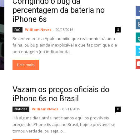
Corrigindo o bug da
percentagem da bateria no
iPhone 6s
William Neves
-
20/05/2016
FAQ
8
Recentemente a Apple admitiu que realmente há uma
falha, ou bug, ainda inexplicável e que faz com que o a
percentagem (no indicador da...
Leia mais
Vazam os preços oficiais do
iPhone 6s no Brasil
William Neves
-
06/11/2015
Notícias
0
Há alguns dias atrás, noticiamos aqui os prováveis
preços do iPhone 6s aqui no Brasil, hoje o provável se
tornou verdade, ou seja, o...