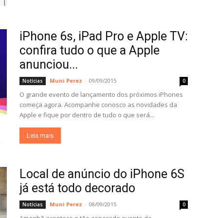
iPhone 6s, iPad Pro e Apple TV:
confira tudo o que a Apple
anunciou...
Muni Perez
-
09/09/2015
Notícias
0
O grande evento de lançamento dos próximos iPhones
começa agora. Acompanhe conosco as novidades da
Apple e fique por dentro de tudo o que será...
Leia mais
Local de anúncio do iPhone 6S
já está todo decorado
Muni Perez
-
08/09/2015
Notícias
0