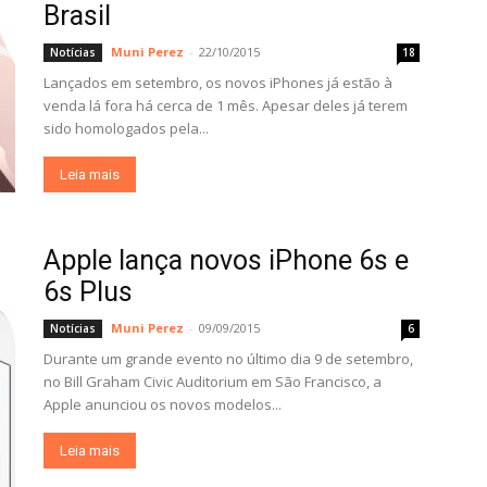
Brasil
Muni Perez
-
22/10/2015
Notícias
18
Lançados em setembro, os novos iPhones já estão à
venda lá fora há cerca de 1 mês. Apesar deles já terem
sido homologados pela...
Leia mais
Apple lança novos iPhone 6s e
6s Plus
Muni Perez
-
09/09/2015
Notícias
6
Durante um grande evento no último dia 9 de setembro,
no Bill Graham Civic Auditorium em São Francisco, a
Apple anunciou os novos modelos...
Leia mais