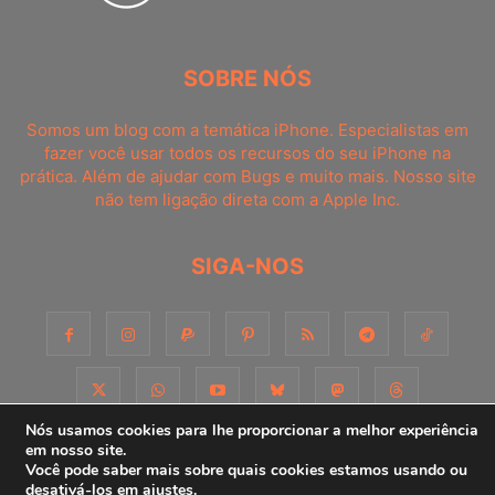
SOBRE NÓS
Somos um blog com a temática iPhone. Especialistas em
fazer você usar todos os recursos do seu iPhone na
prática. Além de ajudar com Bugs e muito mais. Nosso site
não tem ligação direta com a Apple Inc.
SIGA-NOS
Nós usamos cookies para lhe proporcionar a melhor experiência
em nosso site.
Você pode saber mais sobre quais cookies estamos usando ou
Sobre
Contato
Apoie-nos!
Consultoria
Anuncie
desativá-los em
ajustes
.