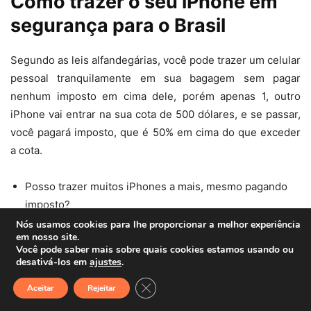
Como trazer o seu iPhone em
segurança para o Brasil
Segundo as leis alfandegárias, você pode trazer um celular
pessoal tranquilamente em sua bagagem sem pagar
nenhum imposto em cima dele, porém apenas 1, outro
iPhone vai entrar na sua cota de 500 dólares, e se passar,
você pagará imposto, que é 50% em cima do que exceder
a cota.
Posso trazer muitos iPhones a mais, mesmo pagando
imposto?
Nós usamos cookies para lhe proporcionar a melhor experiência
em nosso site.
Não. Segundo as leis alfandegárias, você pode trazer
Você pode saber mais sobre quais cookies estamos usando ou
produtos somente de cunho pessoal, tudo que se
desativá-los em
ajustes
.
caracterize comércio, ele será impedido de entrar no
Close GDPR Cookie Banner
Aceitar
Rejeitar
Brasil, ou seja, ele ficará retido sem direto a retirar.