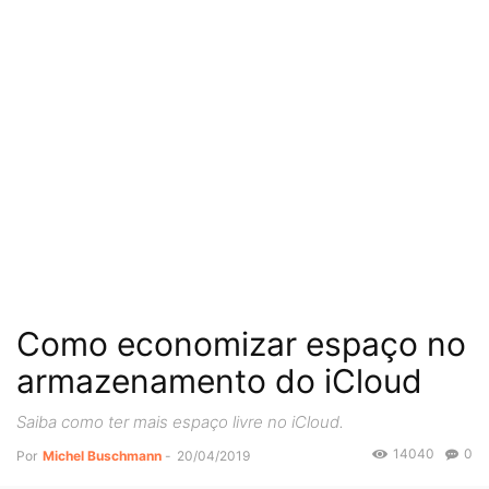
Como economizar espaço no
armazenamento do iCloud
Saiba como ter mais espaço livre no iCloud.
14040
0
Por
Michel Buschmann
-
20/04/2019