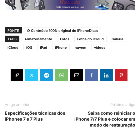
FONTE
© Conteúdo 100% original do iPhoneDicas
TAGS
Armazenamento
Fotos
Fotos do iCloud
Galeria
iCloud
iOS
iPad
iPhone
nuvem
videos
Artigo anterior
Próximo artigo
Especificações técnicas dos
Saiba como reiniciar o
iPhones 7 e 7 Plus
iPhone 7/7 Plus e colocar em
modo de restauração