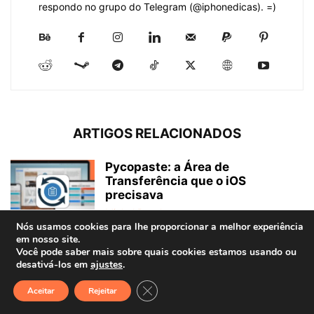
respondo no grupo do Telegram (@iphonedicas). =)
ARTIGOS RELACIONADOS
Pycopaste: a Área de
Transferência que o iOS
precisava
Michel Buschmann
-
12/07/2025
Nós usamos cookies para lhe proporcionar a melhor experiência
em nosso site.
Meu primeiro computador Apple:
Você pode saber mais sobre quais cookies estamos usando ou
por quê escolhi o Mac mini M2
desativá-los em
ajustes
.
Lucas Tito
-
14/01/2025
Close GDPR Cookie Banner
Aceitar
Rejeitar