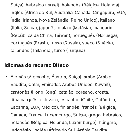
Suíça), hebraico (Israel), holandês (Bélgica, Holanda),
inglês (África do Sul, Austrália, Canadá, Cingapura, EUA,
Índia, Irlanda, Nova Zelândia, Reino Unido), italiano
(Itália, Suíça), japonês, malaio (Malásia), mandarim
(República da China, Taiwan), norueguês (Noruega),
português (Brasil), russo (Rússia), sueco (Suécia),
tailandês (Tailândia), turco (Turquia)
Idiomas do recurso Ditado
Alemão (Alemanha, Áustria, Suíça), árabe (Arábia
Saudita, Catar, Emirados Árabes Unidos, Kuwait),
cantonês (Hong Kong), catalão, coreano, croata,
dinamarquês, eslovaco, espanhol (Chile, Colômbia,
Espanha, EUA, México), finlandês, francês (Bélgica,
Canadá, França, Luxemburgo, Suíça), grego, hebraico,
holandês (Bélgica, Holanda, Luxemburgo), húngaro,
indonésio, inglês (África do Sul, Arábia Saudita,