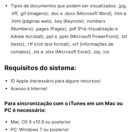
Tipos de documentos que podem ser visualizados: .jpg,
.tiff, .gif (imagens); .doc e .docx (Microsoft Word); .htm e
.html (páginas web); .key (Keynote); .numbers
(Numbers); .pages (Pages); .pdf (Pré-Visualização e
Adobe Acrobat); .ppt e .pptx (Microsoft PowerPoint); .txt
(texto); .rtf (rich text format); .vcf (informações de
contatos); .xls e .xlsx (Microsoft Excel); .zip; .ics
Requisitos do sistema:
ID Apple (necessário para alguns recursos)
Acesso à Internet
Para sincronização com o iTunes em um Mac ou
PC é necessário:
Mac: OS X v10.9 ou posterior
PC: Windows 7 ou posterior