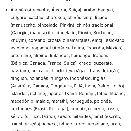
Alemão (Alemanha, Áustria, Suíça), árabe, bengali,
búlgaro, catalão, cherokee, chinês simplificado
(manuscrito, pincelado, Pinyin), chinês tradicional
(Cangjie, manuscrito, pincelado, Pinyin, Sucheng,
Zhuyin), coreano, croata, dinamarquês, emoji, eslovaco,
esloveno, espanhol (América Latina, Espanha, México),
estoniano, filipino, finlandês, flamengo, francês
(Bélgica, Canadá, França, Suíça), grego, guzerate,
havaiano, hebraico, hindi (devanágari, transliteração),
hinglish, holandês, húngaro, indonésio, inglês
(Austrália, Canadá, Cingapura, EUA, Índia, Reino Unido),
islandês, italiano, japonês (Kana, Romaji), letão, lituano,
macedônio, malaio, marathi, norueguês, polonês,
português (Brasil, Portugal), punjabi, romeno, russo,
sérvio (cirílico, latino), sueco, tailandês, tâmil (escrito,
transliteração), tcheco, telugo, turco, ucraniano, urdu,