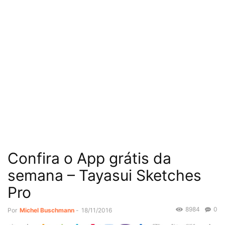
Confira o App grátis da
semana – Tayasui Sketches
Pro
8984
0
Por
Michel Buschmann
-
18/11/2016